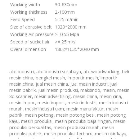
Working width
30-630mm
Working thickness
2-100mm
Feed Speed
5-25 m/min
Size of abrasive belt
1020*2000 mm
Working Air pressure
>=0.55 Mpa
Speed of sucket air
>= 25 m/s
Overal dimension
1862*1635*2040 mm
alat industri, alat industri surabaya, atc woodworking, beli
mesin china, bengkel mesin, importir mesin, importir
mesin china, jual mesin china, jual mesin industri, jual
mesin pabrik, jual mesin produksi, maksindo, mesin, mesin
3d scanner, mesin advertising, mesin china, mesin cina,
mesin impor, mesin import, mesin industri, mesin industri
murah, mesin industri ukm, mesin manufaktur, mesin
pabrik, mesin potong, mesin potong besi, mesin potong
kayu, mesin produksi, mesin produksi baja ringan, mesin
produksi berkualitas, mesin produksi murah, mesin
produksi pabrik, mesin produksi terbaru, mesin ukir kayu,