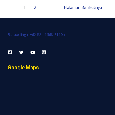
1
2
Halaman Berikutnya
→
Batubeling ( +62 821-1668-8110 )
Google Maps