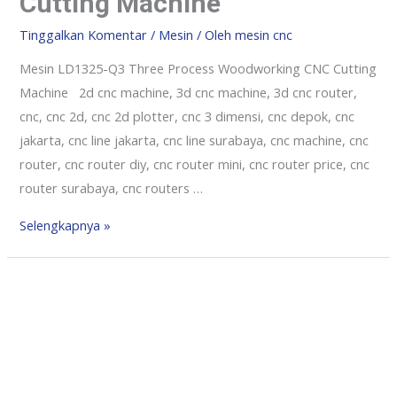
Cutting Machine
Tinggalkan Komentar
/
Mesin
/ Oleh
mesin cnc
Mesin LD1325-Q3 Three Process Woodworking CNC Cutting
Machine 2d cnc machine, 3d cnc machine, 3d cnc router,
cnc, cnc 2d, cnc 2d plotter, cnc 3 dimensi, cnc depok, cnc
jakarta, cnc line jakarta, cnc line surabaya, cnc machine, cnc
router, cnc router diy, cnc router mini, cnc router price, cnc
router surabaya, cnc routers …
Selengkapnya »