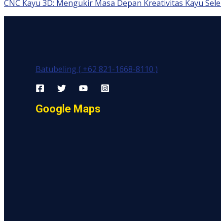
CNC Kayu 3D: Mengukir Masa Depan Kreativitas Kayu
Sele
Batubeling ( +62 821-1668-8110 )
Google Maps