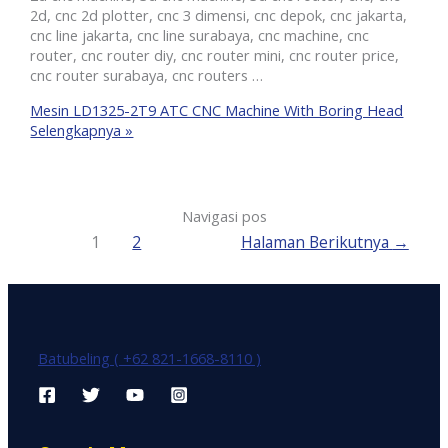
2d, cnc 2d plotter, cnc 3 dimensi, cnc depok, cnc jakarta,
cnc line jakarta, cnc line surabaya, cnc machine, cnc
router, cnc router diy, cnc router mini, cnc router price,
cnc router surabaya, cnc routers …
Mesin LD1325-2T9 ATC CNC Machine With Boring Head
Selengkapnya »
Navigasi pos
1
2
Halaman Berikutnya
→
Batubeling ( +62 821-1668-8110 )