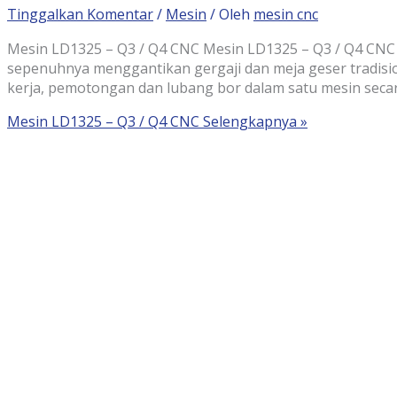
Tinggalkan Komentar
/
Mesin
/ Oleh
mesin cnc
Mesin LD1325 – Q3 / Q4 CNC Mesin LD1325 – Q3 / Q4 CNC
sepenuhnya menggantikan gergaji dan meja geser tradisio
kerja, pemotongan dan lubang bor dalam satu mesin sec
Mesin LD1325 – Q3 / Q4 CNC
Selengkapnya »