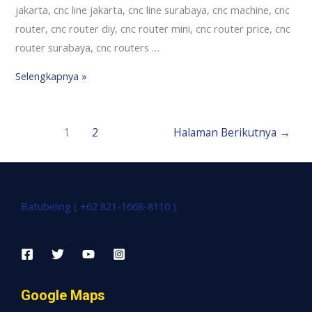
jakarta, cnc line jakarta, cnc line surabaya, cnc machine, cnc
router, cnc router diy, cnc router mini, cnc router price, cnc
router surabaya, cnc routers …
Selengkapnya »
1
2
Halaman Berikutnya
→
Batubeling ( +62 821-1668-8110 )
Google Maps