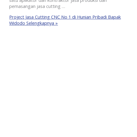
satu aplikator dan kontraktor jasa produksi dan
pemasangan jasa cutting …
Project Jasa Cutting CNC No 1 di Hunian Pribadi Bapak
Widodo
Selengkapnya »