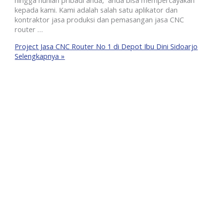
hingga hunian pribadi anda, anda bisa mempercayakan
kepada kami. Kami adalah salah satu aplikator dan
kontraktor jasa produksi dan pemasangan jasa CNC
router …
Project Jasa CNC Router No 1 di Depot Ibu Dini Sidoarjo
Selengkapnya »