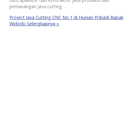
satu aplikator dan kontraktor jasa produksi dan
pemasangan jasa cutting …
Project Jasa Cutting CNC No 1 di Hunian Pribadi Bapak
Widodo
Selengkapnya »