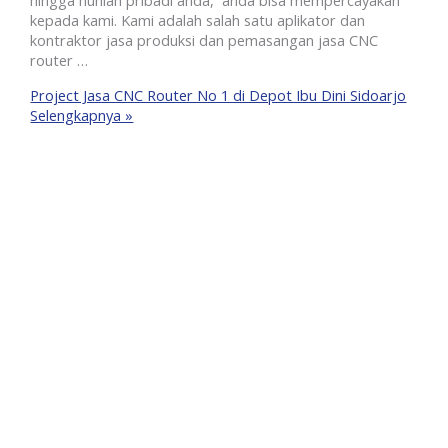
hingga hunian pribadi anda, anda bisa mempercayakan
kepada kami. Kami adalah salah satu aplikator dan
kontraktor jasa produksi dan pemasangan jasa CNC
router …
Project Jasa CNC Router No 1 di Depot Ibu Dini Sidoarjo
Selengkapnya »