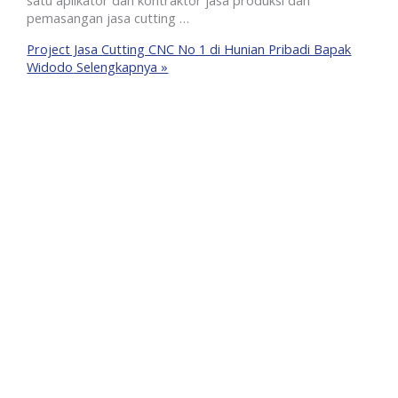
satu aplikator dan kontraktor jasa produksi dan
pemasangan jasa cutting …
Project Jasa Cutting CNC No 1 di Hunian Pribadi Bapak
Widodo
Selengkapnya »