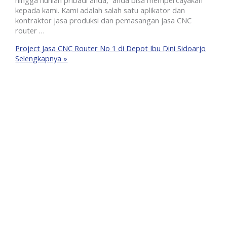
hingga hunian pribadi anda, anda bisa mempercayakan
kepada kami. Kami adalah salah satu aplikator dan
kontraktor jasa produksi dan pemasangan jasa CNC
router …
Project Jasa CNC Router No 1 di Depot Ibu Dini Sidoarjo
Selengkapnya »