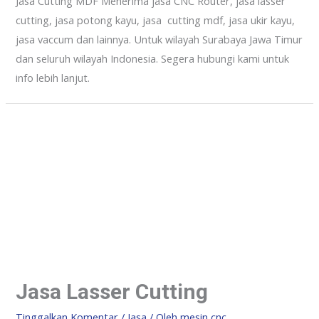
Jasa Cutting MDF Menerima jasa CNC Router, jasa lasser
cutting, jasa potong kayu, jasa cutting mdf, jasa ukir kayu,
jasa vaccum dan lainnya. Untuk wilayah Surabaya Jawa Timur
dan seluruh wilayah Indonesia. Segera hubungi kami untuk
info lebih lanjut.
Jasa Lasser Cutting
Tinggalkan Komentar
/
Jasa
/ Oleh
mesin cnc