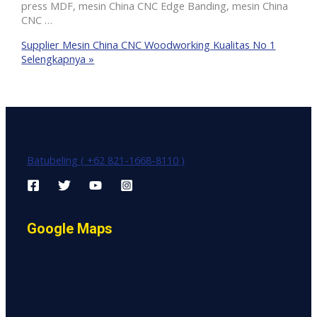
press MDF, mesin China CNC Edge Banding, mesin China
CNC …
Supplier Mesin China CNC Woodworking Kualitas No 1
Selengkapnya »
Batubeling ( +62 821-1668-8110 )
Google Maps