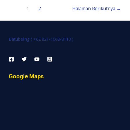
1
2
Halaman Berikutnya
→
Batubeling ( +62 821-1668-8110 )
Google Maps