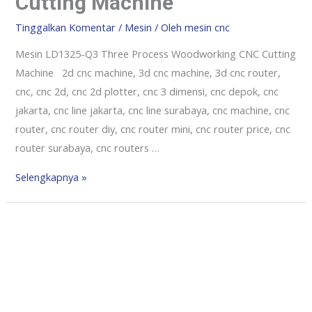
Cutting Machine
Tinggalkan Komentar
/
Mesin
/ Oleh
mesin cnc
Mesin LD1325-Q3 Three Process Woodworking CNC Cutting
Machine 2d cnc machine, 3d cnc machine, 3d cnc router,
cnc, cnc 2d, cnc 2d plotter, cnc 3 dimensi, cnc depok, cnc
jakarta, cnc line jakarta, cnc line surabaya, cnc machine, cnc
router, cnc router diy, cnc router mini, cnc router price, cnc
router surabaya, cnc routers …
Selengkapnya »