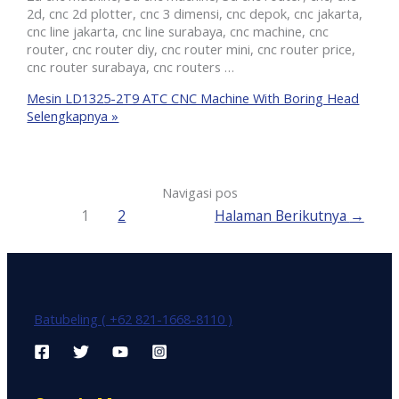
2d, cnc 2d plotter, cnc 3 dimensi, cnc depok, cnc jakarta,
cnc line jakarta, cnc line surabaya, cnc machine, cnc
router, cnc router diy, cnc router mini, cnc router price,
cnc router surabaya, cnc routers …
Mesin LD1325-2T9 ATC CNC Machine With Boring Head
Selengkapnya »
Navigasi pos
1
2
Halaman Berikutnya
→
Batubeling ( +62 821-1668-8110 )