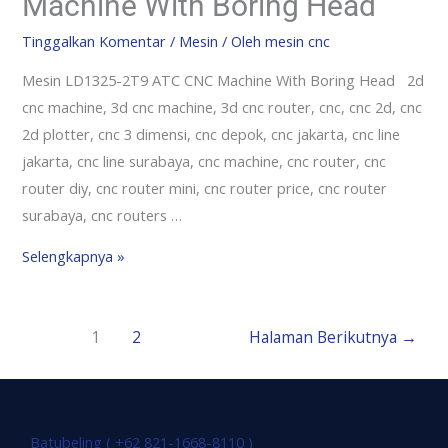
Machine With Boring Head
Tinggalkan Komentar
/
Mesin
/ Oleh
mesin cnc
Mesin LD1325-2T9 ATC CNC Machine With Boring Head 2d
cnc machine, 3d cnc machine, 3d cnc router, cnc, cnc 2d, cnc
2d plotter, cnc 3 dimensi, cnc depok, cnc jakarta, cnc line
jakarta, cnc line surabaya, cnc machine, cnc router, cnc
router diy, cnc router mini, cnc router price, cnc router
surabaya, cnc routers …
Selengkapnya »
1
2
Halaman Berikutnya
→
Batubeling ( +62 821-1668-8110 )