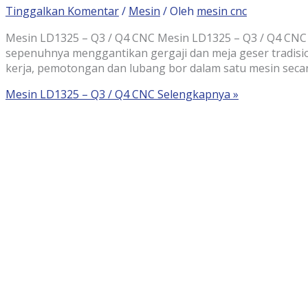
Tinggalkan Komentar
/
Mesin
/ Oleh
mesin cnc
Mesin LD1325 – Q3 / Q4 CNC Mesin LD1325 – Q3 / Q4 CNC
sepenuhnya menggantikan gergaji dan meja geser tradisio
kerja, pemotongan dan lubang bor dalam satu mesin sec
Mesin LD1325 – Q3 / Q4 CNC
Selengkapnya »