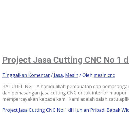
Project Jasa Cutting CNC No 1 
Tinggalkan Komentar
/
Jasa
,
Mesin
/ Oleh
mesin cnc
BATUBELING – Alhamdulillah pembuatan dan pemasangan j
dan pemasangan jasa cutting CNC untuk interior maupun e
mempercayakan kepada kami. Kami adalah salah satu aplik
Project Jasa Cutting CNC No 1 di Hunian Pribadi Bapak Wi